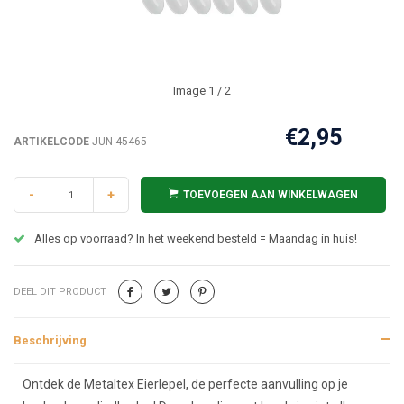
Image
1
/ 2
€2,95
ARTIKELCODE
JUN-45465
-
+
TOEVOEGEN AAN WINKELWAGEN
Alles op voorraad? In het weekend besteld = Maandag in huis!
DEEL DIT PRODUCT
Beschrijving
Beschrijving
Ontdek de Metaltex Eierlepel, de perfecte aanvulling op je