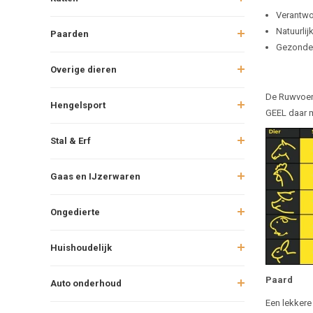
Verantwo
Natuurlij
Paarden
Gezonde 
Overige dieren
De Ruwvoer 
Hengelsport
GEEL daar m
Stal & Erf
Gaas en IJzerwaren
Ongedierte
Huishoudelijk
Paard
Auto onderhoud
Een lekkere