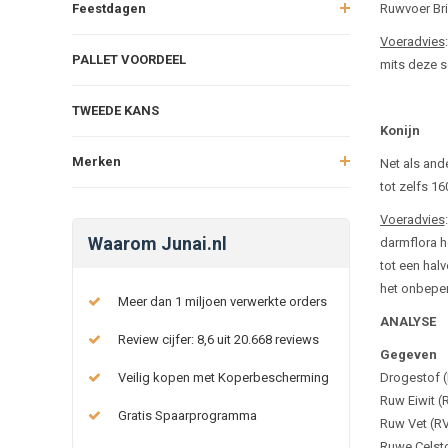
Feestdagen
Ruwvoer Bri
Voeradvies
PALLET VOORDEEL
mits deze sc
TWEEDE KANS
Konijn
Merken
Net als and
tot zelfs 1
Voeradvies
Waarom Junai.nl
darmflora h
tot een hal
het onbeper
Meer dan 1 miljoen verwerkte orders
ANALYSE
Review cijfer: 8,6 uit 20.668 reviews
Gegeven
Veilig kopen met Koperbescherming
Drogestof 
Ruw Eiwit (
Gratis Spaarprogramma
Ruw Vet (R
Ruwe Celsto