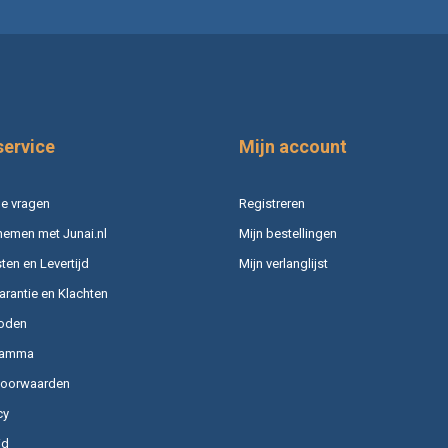
service
Mijn account
e vragen
Registreren
nemen met Junai.nl
Mijn bestellingen
en en Levertijd
Mijn verlanglijst
arantie en Klachten
oden
ramma
voorwaarden
cy
id