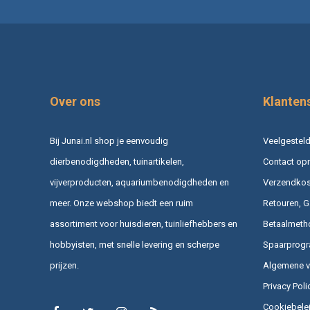
Over ons
Klanten
Bij Junai.nl shop je eenvoudig
Veelgesteld
dierbenodigdheden, tuinartikelen,
Contact op
vijverproducten, aquariumbenodigdheden en
Verzendkost
meer. Onze webshop biedt een ruim
Retouren, G
assortiment voor huisdieren, tuinliefhebbers en
Betaalmeth
hobbyisten, met snelle levering en scherpe
Spaarprog
prijzen.
Algemene 
Privacy Poli
Cookiebele