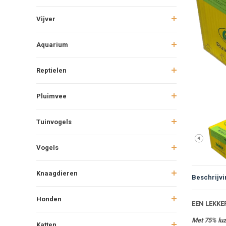
Vijver
Aquarium
Reptielen
Pluimvee
Tuinvogels
Vogels
Knaagdieren
Beschrijvi
Honden
Beschr
EEN LEKK
Met 75% lu
Katten