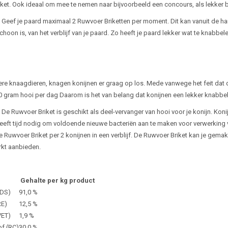
ket. Ook ideaal om mee te nemen naar bijvoorbeeld een concours, als lekker b
: Geef je paard maximaal 2 Ruwvoer Briketten per moment. Dit kan vanuit de h
hoon is, van het verblijf van je paard. Zo heeft je paard lekker wat te knabbele
ere knaagdieren, knagen konijnen er graag op los. Mede vanwege het feit dat de
60 gram hooi per dag Daarom is het van belang dat konijnen een lekker knabb
: De Ruwvoer Briket is geschikt als deel-vervanger van hooi voor je konijn. K
eeft tijd nodig om voldoende nieuwe bacteriën aan te maken voor verwerking
ve Ruwvoer Briket per 2 konijnen in een verblijf. De Ruwvoer Briket kan je gema
kt aanbieden.
Gehalte per kg product
(DS)
91,0 %
RE)
12,5 %
VET)
1,9 %
f (RC)
30,0 %