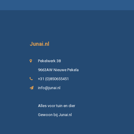
Junai.nl
Pekelwerk 38
9663AW Nieuwe Pekela
+31 (0)850655451
info@junai.nl
Alles voor tuin en dier
Gewoon bij Junai.nl