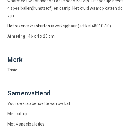
waarmee uw kat door het dolle heen zal zijn. Dit speeltje bevat
4 speelballen(kunststof) en catnip. Het kruid waarop katten dol
zijn.
Het reserve krabkarton
is verkrijgbaar (artikel 48010-10)
Afmeting:
46 x 4 x 25 cm
Merk
Trixie
Samenvattend
Voor de krab behoefte van uw kat
Met catnip
Met 4 speelballetjes