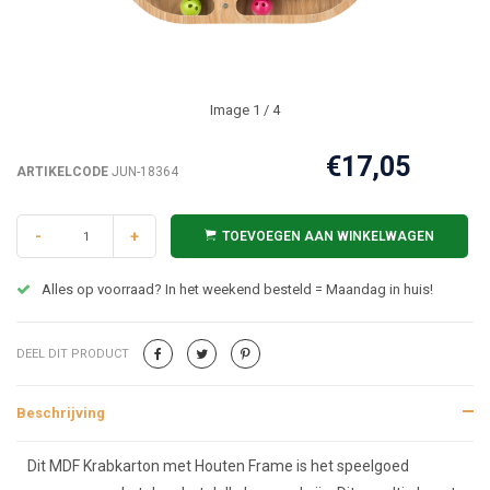
Image
1
/ 4
€17,05
ARTIKELCODE
JUN-18364
-
+
TOEVOEGEN AAN WINKELWAGEN
Alles op voorraad? In het weekend besteld = Maandag in huis!
DEEL DIT PRODUCT
Beschrijving
Beschrijving
Dit MDF Krabkarton met Houten Frame is het speelgoed