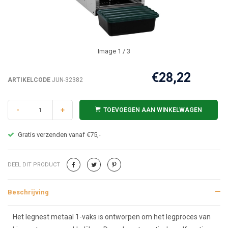
Image
1
/ 3
€28,22
ARTIKELCODE
JUN-32382
-
+
TOEVOEGEN AAN WINKELWAGEN
Gratis verzenden vanaf €75,-
DEEL DIT PRODUCT
Beschrijving
Beschrijving
Het legnest metaal 1-vaks is ontworpen om het legproces van