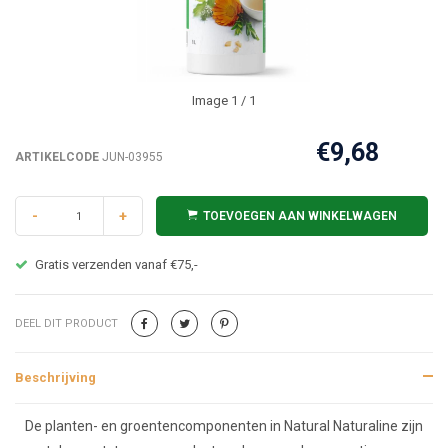
Image
1
/ 1
€9,68
ARTIKELCODE
JUN-03955
-
+
TOEVOEGEN AAN WINKELWAGEN
Gratis verzenden vanaf €75,-
DEEL DIT PRODUCT
Beschrijving
Beschrijving
De planten- en groentencomponenten in Natural Naturaline zijn