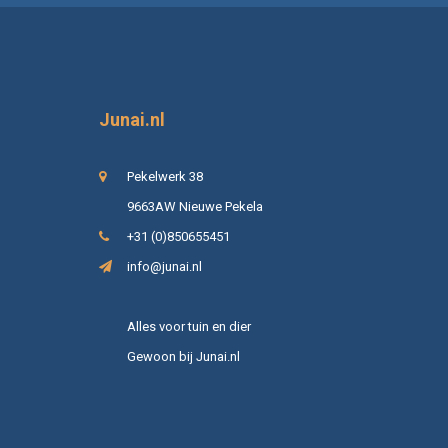
Junai.nl
Pekelwerk 38
9663AW Nieuwe Pekela
+31 (0)850655451
info@junai.nl
Alles voor tuin en dier
Gewoon bij Junai.nl