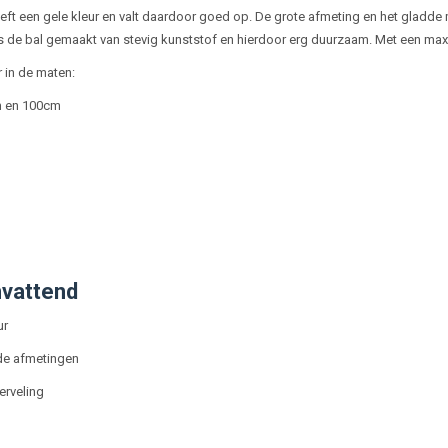
eft een gele kleur en valt daardoor goed op. De grote afmeting en het gladde m
s de bal gemaakt van stevig kunststof en hierdoor erg duurzaam. Met een max
r in de maten:
 en 100cm
vattend
ur
de afmetingen
rveling