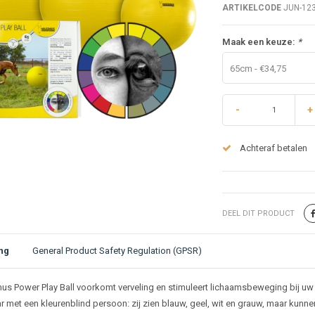
ARTIKELCODE
JUN-12
Maak een keuze:
*
65cm - €34,75
-
+
Achteraf betalen
DEEL DIT PRODUCT
ng
General Product Safety Regulation (GPSR)
ijving
s Power Play Ball voorkomt verveling en stimuleert lichaamsbeweging bij uw p
ar met een kleurenblind persoon: zij zien blauw, geel, wit en grauw, maar kunn