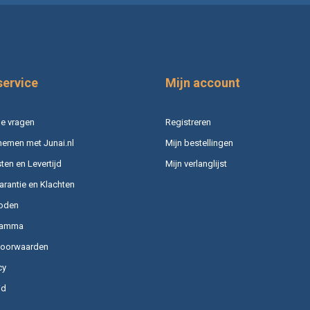
service
Mijn account
e vragen
Registreren
nemen met Junai.nl
Mijn bestellingen
en en Levertijd
Mijn verlanglijst
arantie en Klachten
oden
ramma
voorwaarden
cy
id