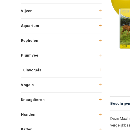
Vijver
Aquarium
Reptielen
Pluimvee
Tuinvogels
Vogels
Knaagdieren
Beschrijvi
Honden
Beschr
Deze Maximu
vergelijkba
Katten