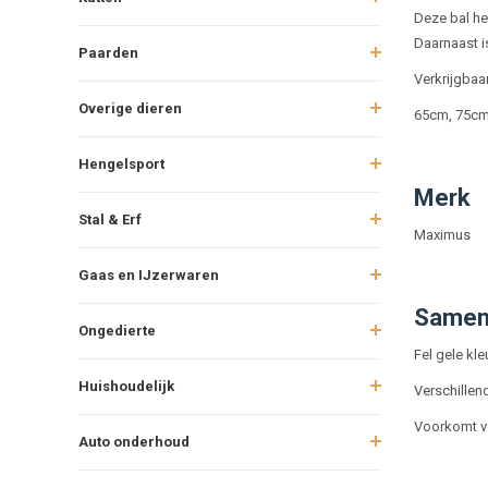
Deze bal he
Daarnaast i
Paarden
Verkrijgbaa
Overige dieren
65cm, 75cm
Hengelsport
Merk
Stal & Erf
Maximus
Gaas en IJzerwaren
Samen
Ongedierte
Fel gele kle
Huishoudelijk
Verschillen
Voorkomt ve
Auto onderhoud