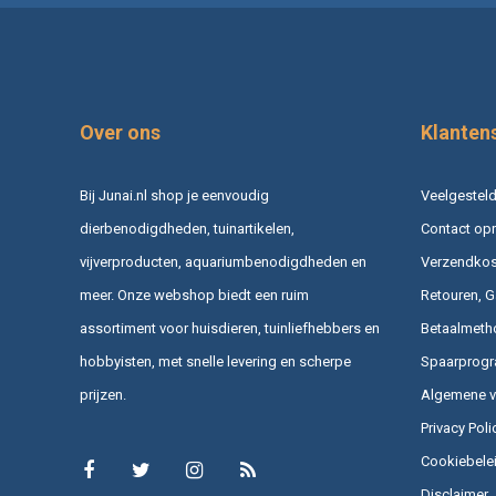
Over ons
Klanten
Bij Junai.nl shop je eenvoudig
Veelgesteld
dierbenodigdheden, tuinartikelen,
Contact op
vijverproducten, aquariumbenodigdheden en
Verzendkost
meer. Onze webshop biedt een ruim
Retouren, G
assortiment voor huisdieren, tuinliefhebbers en
Betaalmeth
hobbyisten, met snelle levering en scherpe
Spaarprog
prijzen.
Algemene 
Privacy Poli
Cookiebele
Disclaimer