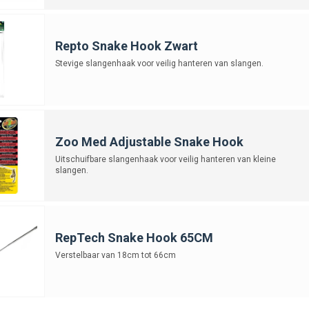
haken bestellen bij Junai.nl
 bestel je eenvoudig
slangenhaken in verschillende maten en uitvoeringe
Repto Snake Hook Zwart
lig en gecontroleerd kunt hanteren.
Stevige slangenhaak voor veilig hanteren van slangen.
Zoo Med Adjustable Snake Hook
Uitschuifbare slangenhaak voor veilig hanteren van kleine
slangen.
RepTech Snake Hook 65CM
Verstelbaar van 18cm tot 66cm