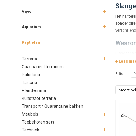
Slange
Vijver
Het hantere
zonder direc
Aquarium
verschillend
Waarom
Reptielen
Slangenhake
Terraria
en zijn onmi
Lees me
Gaaspaneel terrarium
Verschi
M
Filter:
Paludaria
Tartaria
Bij Junai.nl 
zijn handig 
Meest be
Plantterraria
betrouwbaar
Kunststof terraria
Transport / Quarantaine bakken
Veiligh
Meubels
Een goede s
Toebehoren sets
contact en 
Techniek