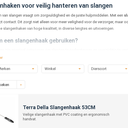
nhaken voor veilig hanteren van slangen
n van slangen vraagt om zorgvuldigheid en de juiste hulpmiddelen. Met een
s
t contact. Dit zorgt niet alleen voor meer veiligheid voor de verzorger, maar ook
e slangenhaken van hoge kwaliteit, in diverse lengtes en uitvoeringen.
 een slangenhaak gebruiken?
n zijn speciaal ontworpen om slangen te ondersteunen en voorzichtig te verpl
sbaar bij het hanteren van grotere of meer defensieve soorten. Ook voor routine
er
llende maten en uitvoeringen
erken
Winkel
Diersoort
zijn
slangenhaken
verkrijgbaar in diverse lengtes en ontwerpen, zodat je altij
in kleinere terraria, terwijl langere haken extra veiligheid bieden bij grotere of
keken
 in gebruik.
eid en gemak
Terra Della Slangenhaak 53CM
langenhaak geeft grip en stabiliteit, zodat je jouw dieren zonder risico kunt
Veilige slangenhaak met PVC coating en ergonomisch
maakt onderhoud aan het terrarium veiliger en eenvoudiger.
handvat.