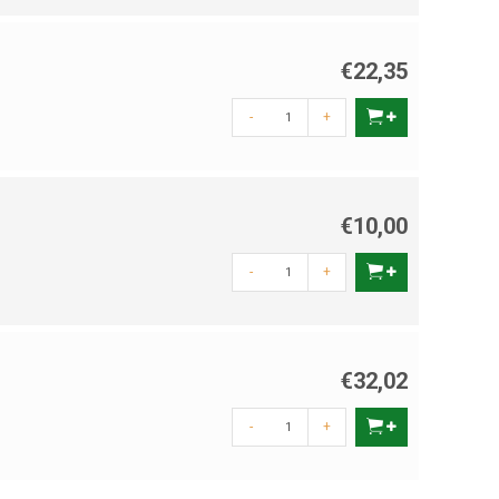
n
. Altijd stevig, duurzaam en betrouwbaar – zodat je jouw
€22,35
-
+
€10,00
-
+
€32,02
-
+