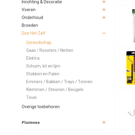
Inrichting & Decoratie
Slangen
Voeren
Bij Junai.nl
Onderhoud
slangen vei
Broeden
Doe Het Zelf
Gereedschap
Gaas / Roosters / Netten
Elektra
Schuim, kit en lijm
Stokken en Palen
Emmers / Bakken / Trays / Tonnen
Klemmen / Steunen / Beugels
Touw
Overige toebehoren
Pluimvee