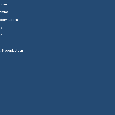
oden
ramma
voorwaarden
cy
id
& Stageplaatsen