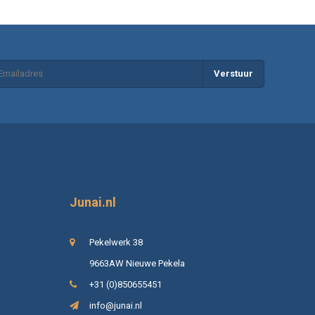
Verstuur
Junai.nl
Pekelwerk 38
9663AW Nieuwe Pekela
+31 (0)850655451
info@junai.nl