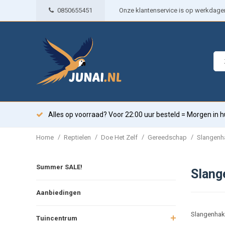
0850655451
Onze klantenservice is op werkdagen 
Alles op voorraad? Voor 22:00 uur besteld = Morgen in h
/
/
/
/
Home
Reptielen
Doe Het Zelf
Gereedschap
Slangenh
Summer SALE!
Slang
Aanbiedingen
Slangenhake
Tuincentrum