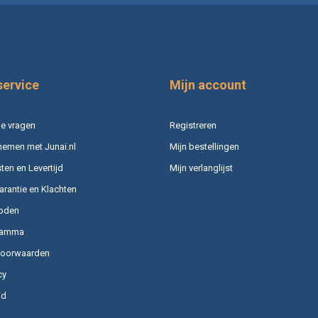
service
Mijn account
e vragen
Registreren
nemen met Junai.nl
Mijn bestellingen
en en Levertijd
Mijn verlanglijst
arantie en Klachten
oden
ramma
voorwaarden
cy
id