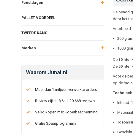
Feestdagen
De benodig
PALLET VOORDEEL
door het to
Voorbeeld:
TWEEDE KANS
200 gram 
Merken
1000 gram
De
10 liter
De
50 liter
Waarom Junai.nl
Voor de bes
op de biolog
Meer dan 1 miljoen verwerkte orders
Technische
Review cijfer: 8,6 uit 20.668 reviews
Inhoud: 10
Veilig kopen met Koperbescherming
Materiaa
Toepassin
Gratis Spaarprogramma
Geschikt 