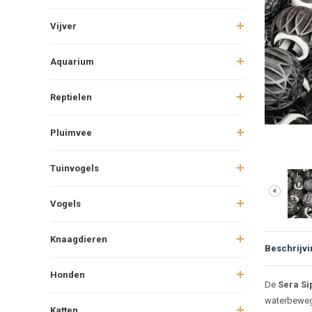
Vijver
Aquarium
Reptielen
Pluimvee
Tuinvogels
Vogels
Knaagdieren
Beschrijvi
Honden
Beschr
De
Sera Si
waterbewegi
Katten