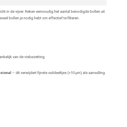
t in de vijver. Reken eenvoudig het aantal benodigde bollen uit
veel bollen je nodig hebt om effectief te filteren.
hankelijk van de visbezetting.
sional
– dit verwijdert fijnste vuildeeltjes (>10 µm) als aanvulling