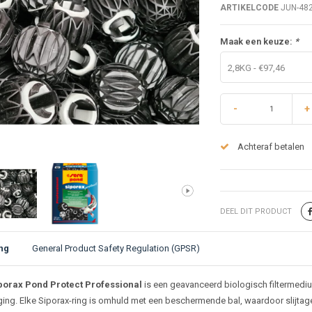
ARTIKELCODE
JUN-48
Maak een keuze:
*
2,8KG - €97,46
-
+
Achteraf betalen
DEEL DIT PRODUCT
ng
General Product Safety Regulation (GPSR)
ijving
porax Pond Protect Professional
is een geavanceerd biologisch filtermedium
ng. Elke Siporax-ring is omhuld met een beschermende bal, waardoor slijtag