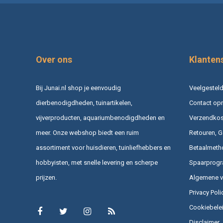
Over ons
Klanten
Bij Junai.nl shop je eenvoudig
Veelgesteld
dierbenodigdheden, tuinartikelen,
Contact op
vijverproducten, aquariumbenodigdheden en
Verzendkost
meer. Onze webshop biedt een ruim
Retouren, G
assortiment voor huisdieren, tuinliefhebbers en
Betaalmeth
hobbyisten, met snelle levering en scherpe
Spaarprog
prijzen.
Algemene 
Privacy Poli
Cookiebele
Disclaimer