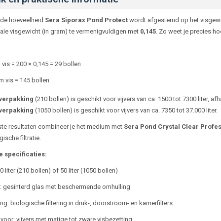
de hoeveelheid
Sera Siporax Pond Protect
wordt afgestemd op het visgewich
tale visgewicht (in gram) te vermenigvuldigen met
0,145
. Zo weet je precies hoe
vis = 200 × 0,145 = 29 bollen
 vis = 145 bollen
 verpakking
(210 bollen) is geschikt voor vijvers van ca. 1500 tot 7300 liter, af
 verpakking
(1050 bollen) is geschikt voor vijvers van ca. 7350 tot 37.000 liter.
te resultaten combineer je het medium met
Sera Pond Crystal Clear Profes
ische filtratie.
 specificaties:
 liter (210 bollen) of 50 liter (1050 bollen)
l: gesinterd glas met beschermende omhulling
g: biologische filtering in druk-, doorstroom- en kamerfilters
voor: vijvers met matige tot zware visbezetting