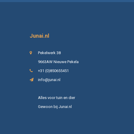
Junai.nl
Pekelwerk 38
9663AW Nieuwe Pekela
+31 (0)850655451
info@junai.nl
Alles voor tuin en dier
Gewoon bij Junai.nl