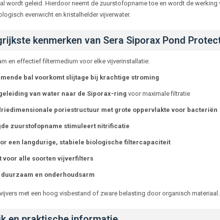
iaal wordt geleid. Hierdoor neemt de zuurstofopname toe en wordt de werking van
logisch evenwicht en kristalhelder vijverwater.
rijkste kenmerken van Sera Siporax Pond Protec
 en effectief filtermedium voor elke vijverinstallatie:
ende bal voorkomt slijtage bij krachtige stroming
geleiding van water naar de Siporax-ring
voor maximale filtratie
riedimensionale poriestructuur met grote oppervlakte voor bacteriën
e zuurstofopname stimuleert nitrificatie
or een langdurige, stabiele biologische filtercapaciteit
 voor alle soorten vijverfilters
 duurzaam en onderhoudsarm
 vijvers met een hoog visbestand of zware belasting door organisch materiaal.
k en praktische informatie