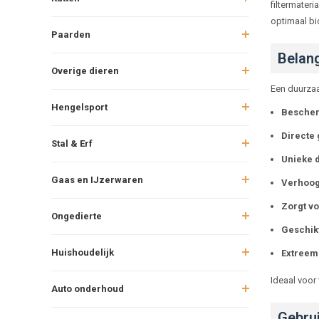
filtermater
optimaal bio
Paarden
Belang
Overige dieren
Een duurzaam
Hengelsport
Bescherm
Directe 
Stal & Erf
Unieke d
Gaas en IJzerwaren
Verhoogd
Zorgt vo
Ongedierte
Geschikt
Huishoudelijk
Extreem
Ideaal voor
Auto onderhoud
Gebrui