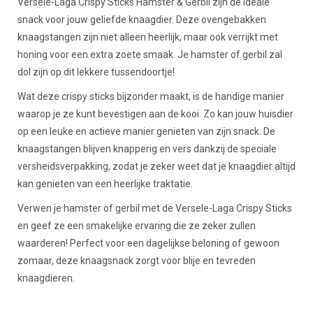
Beschrijving
Versele-Laga Crispy Sticks Hamster & Gerbil zijn de ideale
snack voor jouw geliefde knaagdier. Deze ovengebakken
knaagstangen zijn niet alleen heerlijk, maar ook verrijkt met
honing voor een extra zoete smaak. Je hamster of gerbil zal
dol zijn op dit lekkere tussendoortje!
Wat deze crispy sticks bijzonder maakt, is de handige manier
waarop je ze kunt bevestigen aan de kooi. Zo kan jouw huisdier
op een leuke en actieve manier genieten van zijn snack. De
knaagstangen blijven knapperig en vers dankzij de speciale
versheidsverpakking, zodat je zeker weet dat je knaagdier altijd
kan genieten van een heerlijke traktatie.
Verwen je hamster of gerbil met de Versele-Laga Crispy Sticks
en geef ze een smakelijke ervaring die ze zeker zullen
waarderen! Perfect voor een dagelijkse beloning of gewoon
zomaar, deze knaagsnack zorgt voor blije en tevreden
knaagdieren.