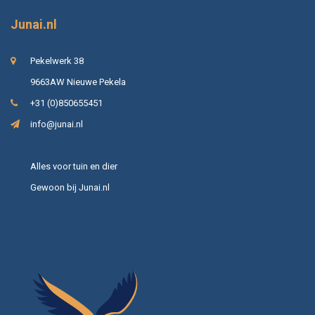
Junai.nl
Pekelwerk 38
9663AW Nieuwe Pekela
+31 (0)850655451
info@junai.nl
Alles voor tuin en dier
Gewoon bij Junai.nl