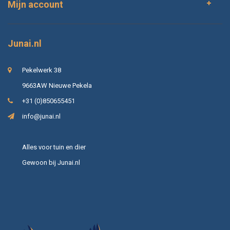
Mijn account
Junai.nl
Pekelwerk 38
9663AW Nieuwe Pekela
+31 (0)850655451
info@junai.nl
Alles voor tuin en dier
Gewoon bij Junai.nl