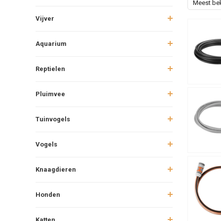
Meest be
Vijver
Aquarium
Reptielen
Pluimvee
Tuinvogels
Vogels
Knaagdieren
Honden
Katten