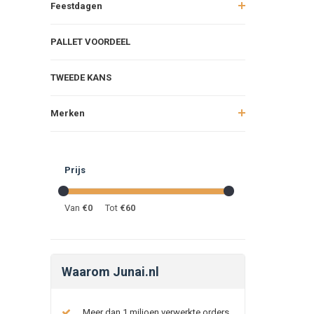
Feestdagen
PALLET VOORDEEL
TWEEDE KANS
Merken
Prijs
Van
€
0
Tot
€
60
Waarom Junai.nl
Meer dan 1 miljoen verwerkte orders