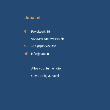
Junai.nl
Pekelwerk 38
9663AW Nieuwe Pekela
+31 (0)850655451
info@junai.nl
Alles voor tuin en dier
Gewoon bij Junai.nl