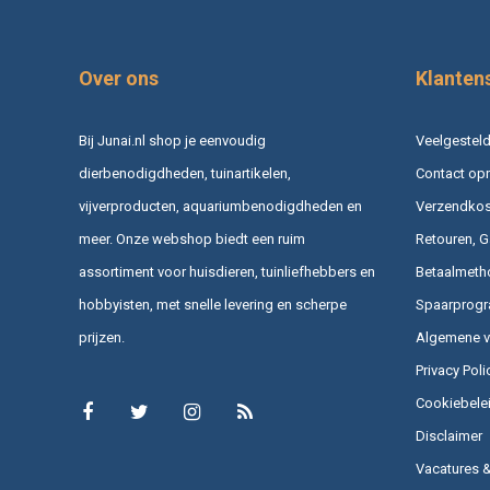
Over ons
Klanten
Bij Junai.nl shop je eenvoudig
Veelgesteld
dierbenodigdheden, tuinartikelen,
Contact op
vijverproducten, aquariumbenodigdheden en
Verzendkost
meer. Onze webshop biedt een ruim
Retouren, G
assortiment voor huisdieren, tuinliefhebbers en
Betaalmeth
hobbyisten, met snelle levering en scherpe
Spaarprog
prijzen.
Algemene 
Privacy Poli
Cookiebele
Disclaimer
Vacatures 