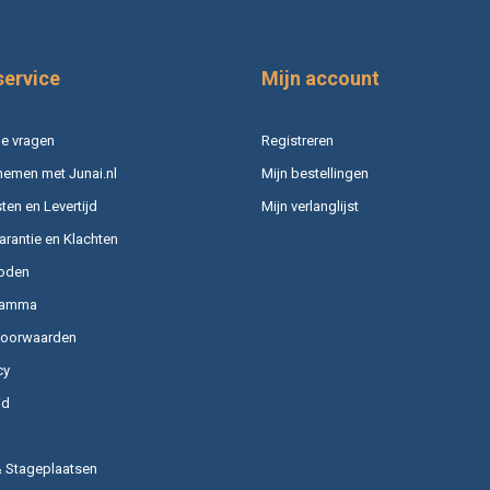
service
Mijn account
e vragen
Registreren
nemen met Junai.nl
Mijn bestellingen
en en Levertijd
Mijn verlanglijst
arantie en Klachten
oden
ramma
voorwaarden
cy
id
& Stageplaatsen