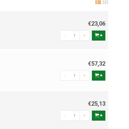
€23,06
-
+
€57,32
-
+
€25,13
-
+