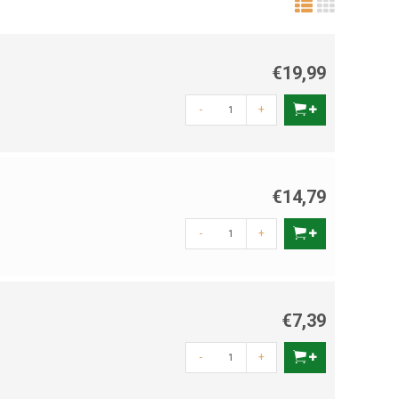
€19,99
-
+
€14,79
-
+
€7,39
-
+