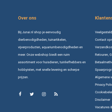
Over ons
Klanten
Bij Junai.nl shop je eenvoudig
Veelgesteld
dierbenodigdheden, tuinartikelen,
Contact op
vijverproducten, aquariumbenodigdheden en
Verzendkost
meer. Onze webshop biedt een ruim
Retouren, G
assortiment voor huisdieren, tuinliefhebbers en
Betaalmeth
hobbyisten, met snelle levering en scherpe
Spaarprog
prijzen.
Algemene 
Privacy Poli
Cookiebele
Disclaimer
Vacatures 