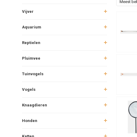
Meest be
Vijver
Aquarium
Reptielen
Pluimvee
Tuinvogels
Vogels
Knaagdieren
Honden
Katten