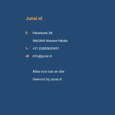
Junai.nl
Pekelwerk 38
9663AW Nieuwe Pekela
+31 (0)850655451
info@junai.nl
Alles voor tuin en dier
Gewoon bij Junai.nl