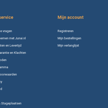
service
Mijn account
e vragen
Registreren
nemen met Junai.nl
Mijn bestellingen
en en Levertijd
Mijn verlanglijst
arantie en Klachten
oden
ramma
voorwaarden
cy
id
& Stageplaatsen