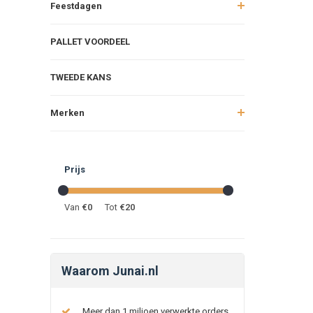
Feestdagen
PALLET VOORDEEL
TWEEDE KANS
Merken
Prijs
Van
€
0
Tot
€
20
Waarom Junai.nl
Meer dan 1 miljoen verwerkte orders