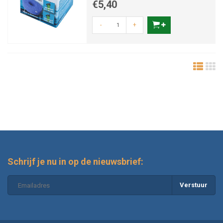
€5,40
-
+
Schrijf je nu in op de nieuwsbrief:
Verstuur