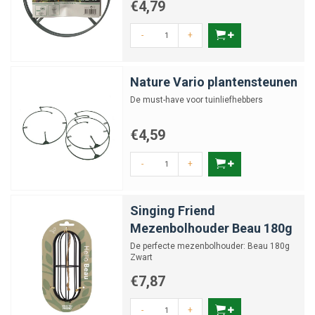
€4,79
-
+
Nature Vario plantensteunen
De must-have voor tuinliefhebbers
€4,59
-
+
Singing Friend
Mezenbolhouder Beau 180g
De perfecte mezenbolhouder: Beau 180g
Zwart
€7,87
-
+