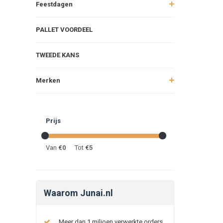
Feestdagen
PALLET VOORDEEL
TWEEDE KANS
Merken
Prijs
Van
€
0
Tot
€
5
Waarom Junai.nl
Meer dan 1 miljoen verwerkte orders