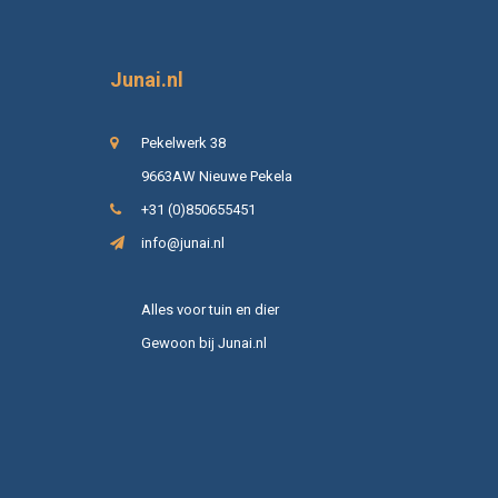
Junai.nl
Pekelwerk 38
9663AW Nieuwe Pekela
+31 (0)850655451
info@junai.nl
Alles voor tuin en dier
Gewoon bij Junai.nl