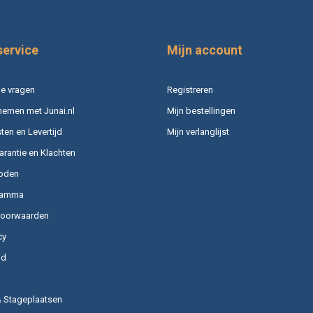
service
Mijn account
e vragen
Registreren
nemen met Junai.nl
Mijn bestellingen
en en Levertijd
Mijn verlanglijst
arantie en Klachten
oden
ramma
voorwaarden
cy
id
& Stageplaatsen