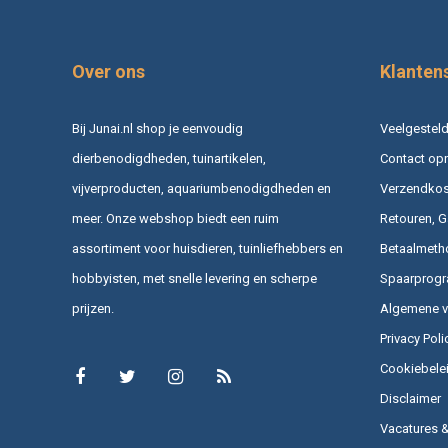
Over ons
Klanten
Bij Junai.nl shop je eenvoudig
Veelgesteld
dierbenodigdheden, tuinartikelen,
Contact op
vijverproducten, aquariumbenodigdheden en
Verzendkost
meer. Onze webshop biedt een ruim
Retouren, G
assortiment voor huisdieren, tuinliefhebbers en
Betaalmeth
hobbyisten, met snelle levering en scherpe
Spaarprog
prijzen.
Algemene 
Privacy Poli
Cookiebele
Disclaimer
Vacatures 