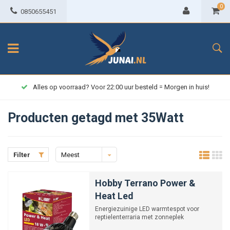
0
0850655451
Alles op voorraad? Voor 22:00 uur besteld = Morgen in huis!
Producten getagd met 35Watt
Filter
Meest
bekeken
Hobby Terrano Power &
Heat Led
Energiezuinige LED warmtespot voor
reptielenterraria met zonneplek
Verkrijgbaar in 18 Watt en 35 Wat...