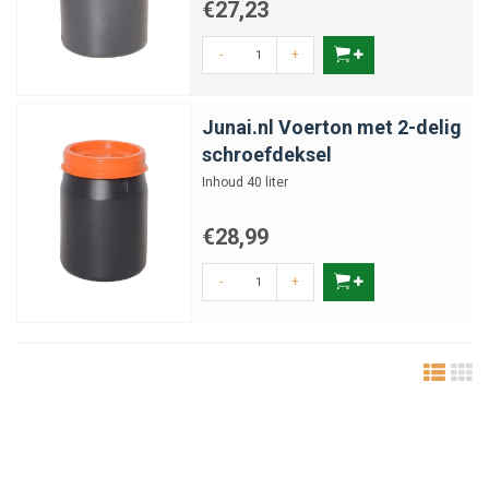
€27,23
-
+
Junai.nl Voerton met 2-delig
schroefdeksel
Inhoud 40 liter
€28,99
-
+