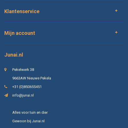
Klantenservice
Mijn account
Junai.nl
Pekelwerk 38
9663AW Nieuwe Pekela
+31 (0)850655451
info@junai.nl
Alles voor tuin en dier
Gewoon bij Junai.nl