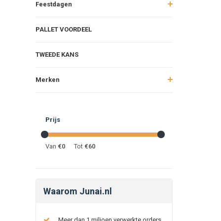
Feestdagen
PALLET VOORDEEL
TWEEDE KANS
Merken
Prijs
Van
€
0
Tot
€
60
Waarom Junai.nl
Meer dan 1 miljoen verwerkte orders