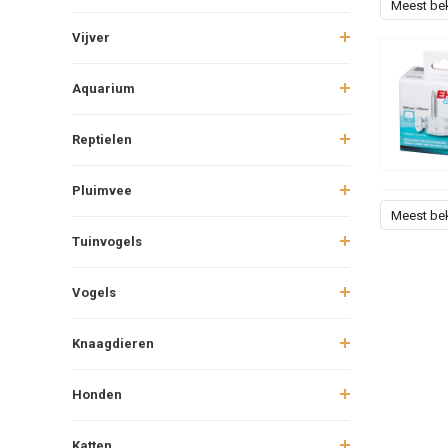
Meest be
Vijver
Aquarium
Reptielen
Pluimvee
Meest be
Tuinvogels
Vogels
Knaagdieren
Honden
Katten