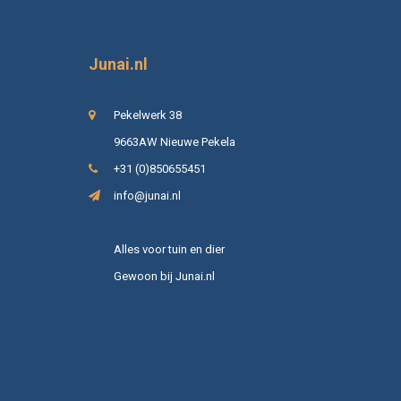
Junai.nl
Pekelwerk 38
9663AW Nieuwe Pekela
+31 (0)850655451
info@junai.nl
Alles voor tuin en dier
Gewoon bij Junai.nl