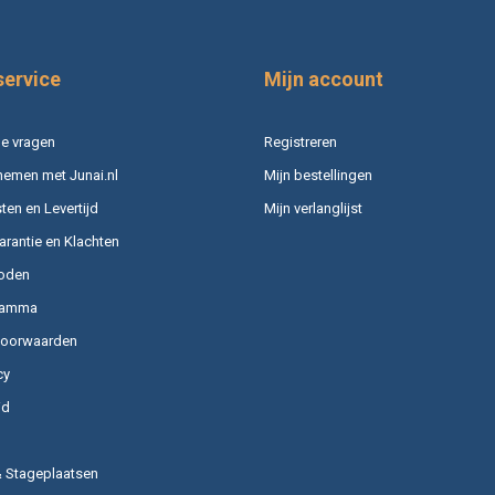
service
Mijn account
e vragen
Registreren
nemen met Junai.nl
Mijn bestellingen
en en Levertijd
Mijn verlanglijst
arantie en Klachten
oden
ramma
voorwaarden
cy
id
& Stageplaatsen