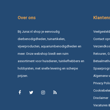
Over ons
Klanten
Bij Junai.nl shop je eenvoudig
Veelgesteld
dierbenodigdheden, tuinartikelen,
Contact op
vijverproducten, aquariumbenodigdheden en
Verzendkost
meer. Onze webshop biedt een ruim
Retouren, G
assortiment voor huisdieren, tuinliefhebbers en
Betaalmeth
hobbyisten, met snelle levering en scherpe
Spaarprog
prijzen.
Algemene 
Privacy Poli
Cookiebele
Disclaimer
Vacatures 