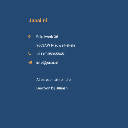
Junai.nl
Pekelwerk 38
9663AW Nieuwe Pekela
+31 (0)850655451
info@junai.nl
Alles voor tuin en dier
Gewoon bij Junai.nl