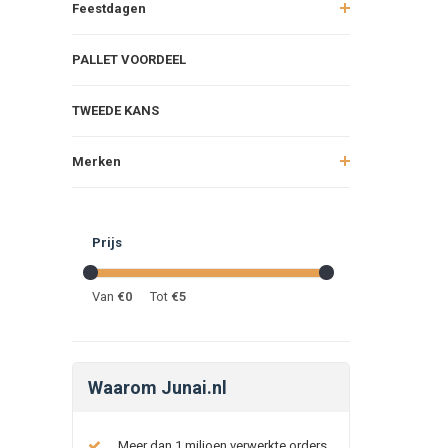
Feestdagen
PALLET VOORDEEL
TWEEDE KANS
Merken
Prijs
Van
€
0
Tot
€
5
Waarom Junai.nl
Meer dan 1 miljoen verwerkte orders