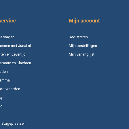
service
Mijn account
e vragen
Registreren
nemen met Junai.nl
Mijn bestellingen
en en Levertijd
Mijn verlanglijst
arantie en Klachten
oden
ramma
voorwaarden
cy
id
& Stageplaatsen