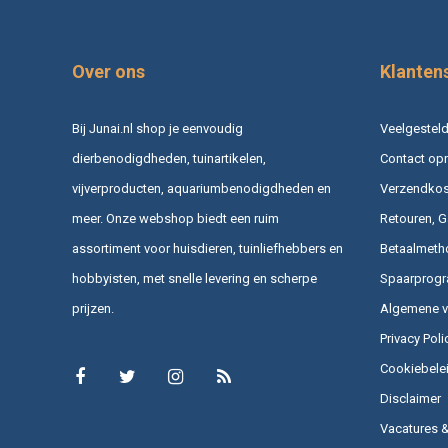
Over ons
Klanten
Bij Junai.nl shop je eenvoudig
Veelgesteld
dierbenodigdheden, tuinartikelen,
Contact op
vijverproducten, aquariumbenodigdheden en
Verzendkost
meer. Onze webshop biedt een ruim
Retouren, G
assortiment voor huisdieren, tuinliefhebbers en
Betaalmeth
hobbyisten, met snelle levering en scherpe
Spaarprog
prijzen.
Algemene 
Privacy Poli
Cookiebele
Disclaimer
Vacatures 