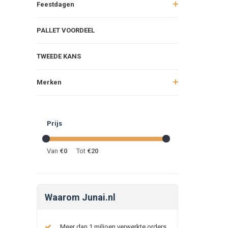
Feestdagen
PALLET VOORDEEL
TWEEDE KANS
Merken
Prijs
Van
€
0
Tot
€
20
Waarom Junai.nl
Meer dan 1 miljoen verwerkte orders