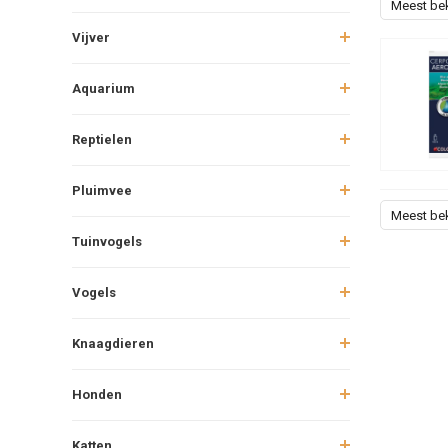
Meest be
Vijver
Aquarium
Reptielen
Pluimvee
Meest be
Tuinvogels
Vogels
Knaagdieren
Honden
Katten