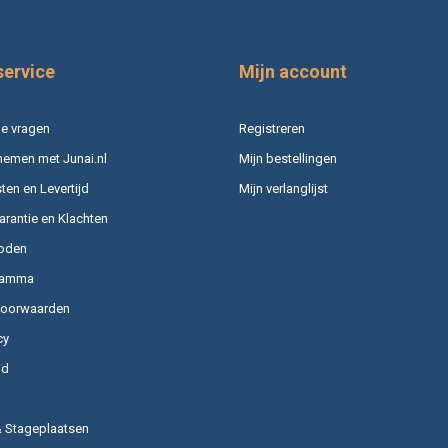
service
Mijn account
e vragen
Registreren
nemen met Junai.nl
Mijn bestellingen
en en Levertijd
Mijn verlanglijst
arantie en Klachten
oden
ramma
voorwaarden
cy
id
& Stageplaatsen