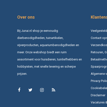
Over ons
Klanten
Bij Junai.nl shop je eenvoudig
Veelgesteld
dierbenodigdheden, tuinartikelen,
Contact op
vijverproducten, aquariumbenodigdheden en
Verzendkost
meer. Onze webshop biedt een ruim
Retouren, G
assortiment voor huisdieren, tuinliefhebbers en
Betaalmeth
hobbyisten, met snelle levering en scherpe
Spaarprog
prijzen.
Algemene 
Privacy Poli
Cookiebele
Disclaimer
Vacatures 