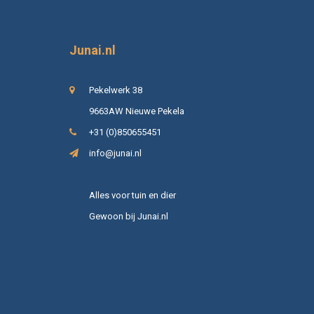
Junai.nl
Pekelwerk 38
9663AW Nieuwe Pekela
+31 (0)850655451
info@junai.nl
Alles voor tuin en dier
Gewoon bij Junai.nl