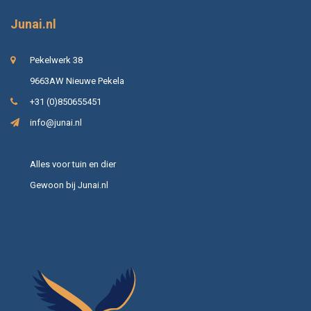
Junai.nl
Pekelwerk 38
9663AW Nieuwe Pekela
+31 (0)850655451
info@junai.nl
Alles voor tuin en dier
Gewoon bij Junai.nl