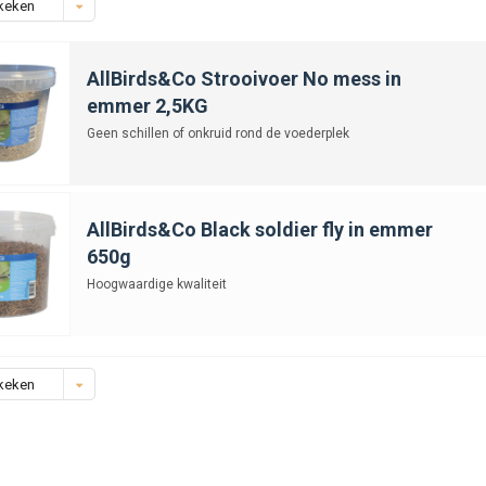
keken
AllBirds&Co Strooivoer No mess in
emmer 2,5KG
Geen schillen of onkruid rond de voederplek
AllBirds&Co Black soldier fly in emmer
650g
Hoogwaardige kwaliteit
keken