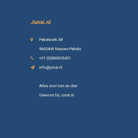
Junai.nl
Pekelwerk 38
9663AW Nieuwe Pekela
+31 (0)850655451
info@junai.nl
Alles voor tuin en dier
Gewoon bij Junai.nl