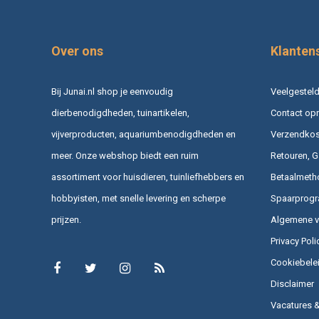
Over ons
Klanten
Bij Junai.nl shop je eenvoudig
Veelgesteld
dierbenodigdheden, tuinartikelen,
Contact op
vijverproducten, aquariumbenodigdheden en
Verzendkost
meer. Onze webshop biedt een ruim
Retouren, G
assortiment voor huisdieren, tuinliefhebbers en
Betaalmeth
hobbyisten, met snelle levering en scherpe
Spaarprog
prijzen.
Algemene 
Privacy Poli
Cookiebele
Disclaimer
Vacatures 