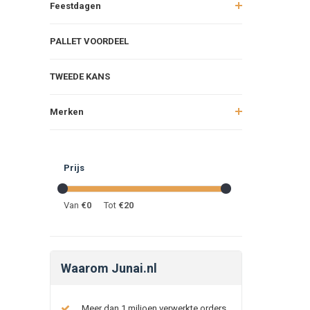
Feestdagen
PALLET VOORDEEL
TWEEDE KANS
Merken
Prijs
Van
€
0
Tot
€
20
Waarom Junai.nl
Meer dan 1 miljoen verwerkte orders