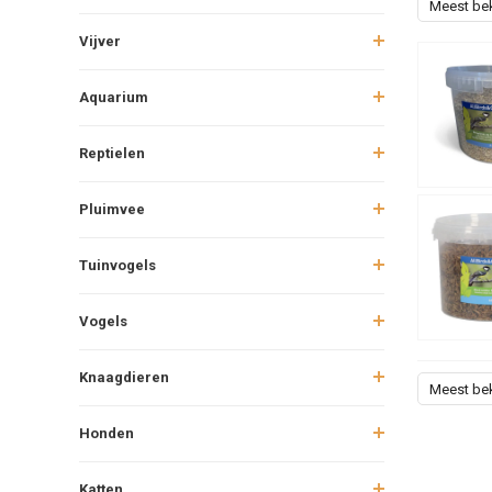
Meest be
Vijver
Aquarium
Reptielen
Pluimvee
Tuinvogels
Vogels
Knaagdieren
Meest be
Honden
Katten