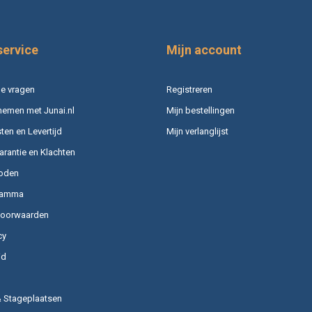
service
Mijn account
e vragen
Registreren
nemen met Junai.nl
Mijn bestellingen
en en Levertijd
Mijn verlanglijst
arantie en Klachten
oden
ramma
voorwaarden
cy
id
& Stageplaatsen