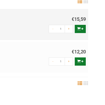
€15,59
-
+
€12,20
-
+