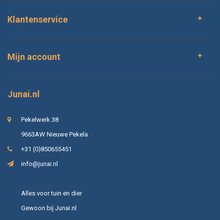
Klantenservice
Mijn account
Junai.nl
Pekelwerk 38
9663AW Nieuwe Pekela
+31 (0)850655451
info@junai.nl
Alles voor tuin en dier
Gewoon bij Junai.nl