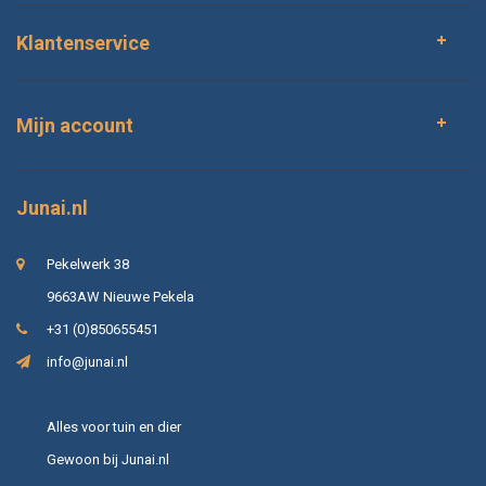
Klantenservice
Mijn account
Junai.nl
Pekelwerk 38
9663AW Nieuwe Pekela
+31 (0)850655451
info@junai.nl
Alles voor tuin en dier
Gewoon bij Junai.nl