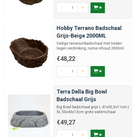
-
+
Hobby Terrano Badschaal
Grijs-Beige 2000ML
Veilige terrariumbadschaal met treden
tegen verdrinking, ruime inhoud 2000ml
€48,22
-
+
Terra Della Big Bowl
Badschaal Grijs
Big Bowl badschaal grijs L 41x30,5x11cm |
XL 50x43x13cm grote waterschaal
reptielen
€49,27
-
+