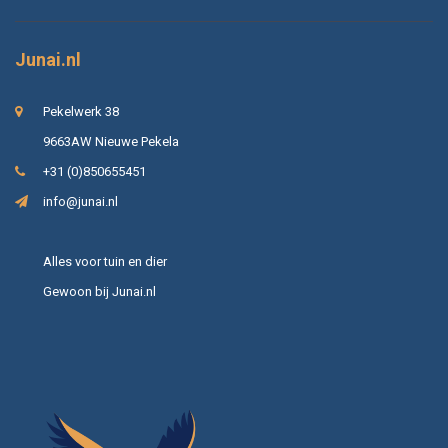
Junai.nl
Pekelwerk 38
9663AW Nieuwe Pekela
+31 (0)850655451
info@junai.nl
Alles voor tuin en dier
Gewoon bij Junai.nl