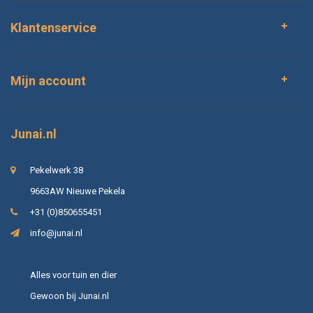
Klantenservice
Mijn account
Junai.nl
Pekelwerk 38
9663AW Nieuwe Pekela
+31 (0)850655451
info@junai.nl
Alles voor tuin en dier
Gewoon bij Junai.nl