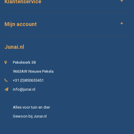
Klantenservice
Mijn account
Junai.nl
Pekelwerk 38
9663AW Nieuwe Pekela
+31 (0)850655451
info@junai.nl
Alles voor tuin en dier
Gewoon bij Junai.nl