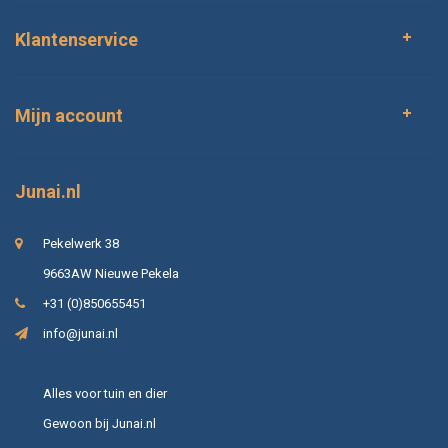
Klantenservice
Mijn account
Junai.nl
Pekelwerk 38
9663AW Nieuwe Pekela
+31 (0)850655451
info@junai.nl
Alles voor tuin en dier
Gewoon bij Junai.nl