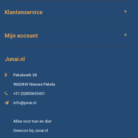
Klantenservice
Mijn account
Junai.nl
Pekelwerk 38
9663AW Nieuwe Pekela
+31 (0)850655451
info@junai.nl
Alles voor tuin en dier
Gewoon bij Junai.nl