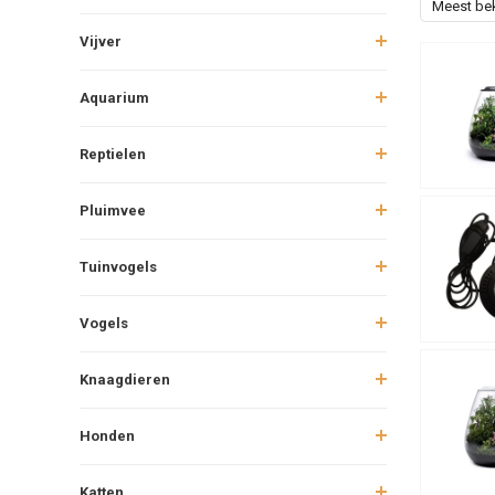
Meest be
Vijver
Aquarium
Reptielen
Pluimvee
Tuinvogels
Vogels
Knaagdieren
Honden
Katten