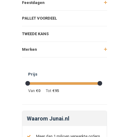
Feestdagen
PALLET VOORDEEL
TWEEDE KANS
Merken
Prijs
Van
€
0
Tot
€
95
Waarom Junai.nl
Meer dan 1 miljoen verwerkte orders