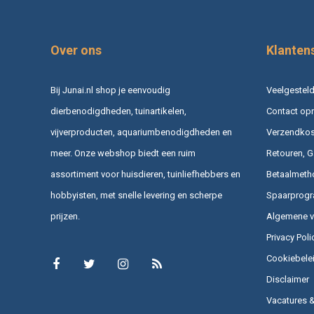
Over ons
Klanten
Bij Junai.nl shop je eenvoudig
Veelgesteld
dierbenodigdheden, tuinartikelen,
Contact op
vijverproducten, aquariumbenodigdheden en
Verzendkost
meer. Onze webshop biedt een ruim
Retouren, G
assortiment voor huisdieren, tuinliefhebbers en
Betaalmeth
hobbyisten, met snelle levering en scherpe
Spaarprog
prijzen.
Algemene 
Privacy Poli
Cookiebele
Disclaimer
Vacatures 