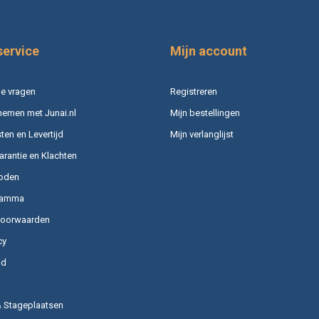
service
Mijn account
e vragen
Registreren
nemen met Junai.nl
Mijn bestellingen
en en Levertijd
Mijn verlanglijst
arantie en Klachten
oden
ramma
voorwaarden
cy
id
& Stageplaatsen