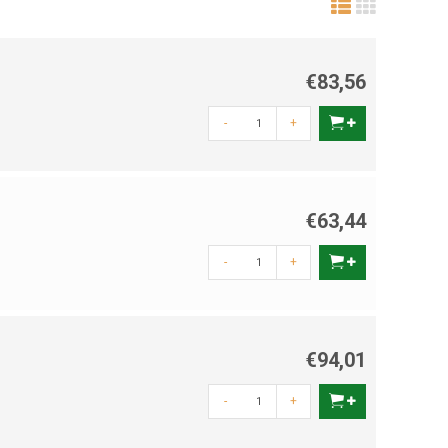
€83,56
-
+
€63,44
-
+
€94,01
-
+