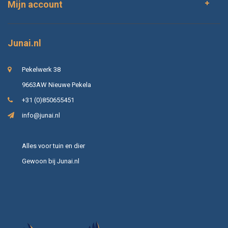
Mijn account
Junai.nl
Pekelwerk 38
9663AW Nieuwe Pekela
+31 (0)850655451
info@junai.nl
Alles voor tuin en dier
Gewoon bij Junai.nl