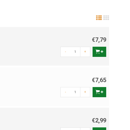
€7,79
-
+
€7,65
-
+
€2,99