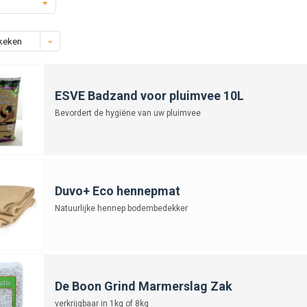
keken
ESVE Badzand voor pluimvee 10L
Bevordert de hygiëne van uw pluimvee
Duvo+ Eco hennepmat
Natuurlijke hennep bodembedekker
De Boon Grind Marmerslag Zak
verkrijgbaar in 1kg of 8kg