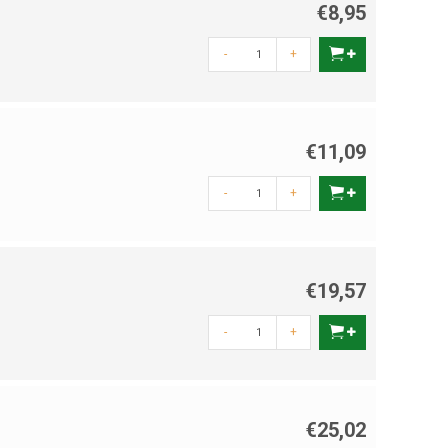
€8,95
-
+
€11,09
-
+
€19,57
-
+
€25,02