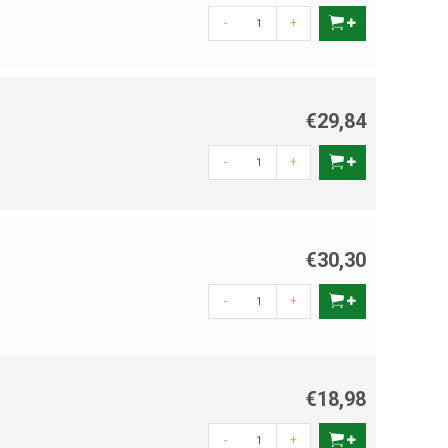
-
+
€29,84
-
+
€30,30
-
+
€18,98
-
+