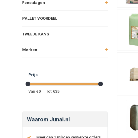
Feestdagen
PALLET VOORDEEL
TWEEDE KANS
Merken
Prijs
Van
€
0
Tot
€
35
Waarom Junai.nl
Meer dan 1 miljoen verwerkte orders