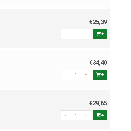
€25,39
-
+
€34,40
-
+
€29,65
-
+