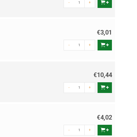
-
+
€3,01
-
+
€10,44
-
+
€4,02
-
+