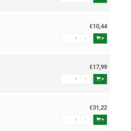
€10,44
-
+
€17,99
-
+
€31,22
-
+