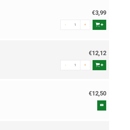
€3,99
-
+
€12,12
-
+
€12,50