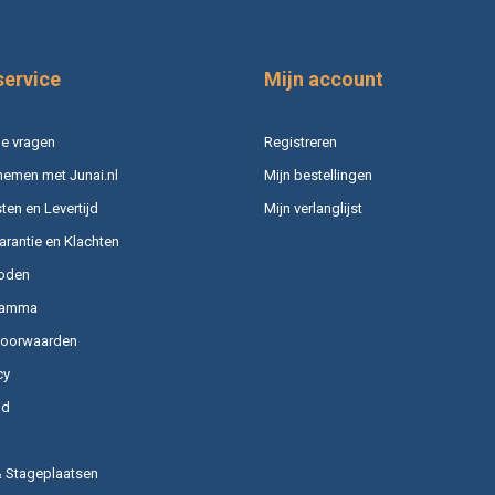
service
Mijn account
e vragen
Registreren
nemen met Junai.nl
Mijn bestellingen
en en Levertijd
Mijn verlanglijst
arantie en Klachten
oden
ramma
voorwaarden
cy
id
& Stageplaatsen