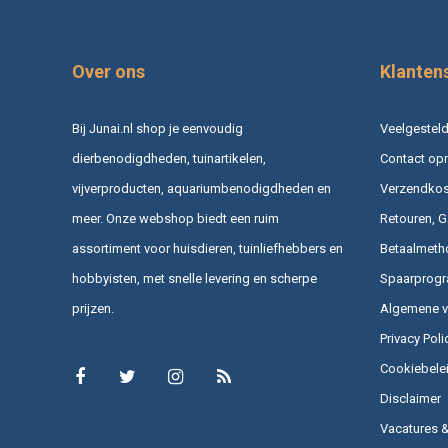
Over ons
Klanten
Bij Junai.nl shop je eenvoudig
Veelgesteld
dierbenodigdheden, tuinartikelen,
Contact op
vijverproducten, aquariumbenodigdheden en
Verzendkost
meer. Onze webshop biedt een ruim
Retouren, G
assortiment voor huisdieren, tuinliefhebbers en
Betaalmeth
hobbyisten, met snelle levering en scherpe
Spaarprog
prijzen.
Algemene 
Privacy Poli
Cookiebele
Disclaimer
Vacatures 