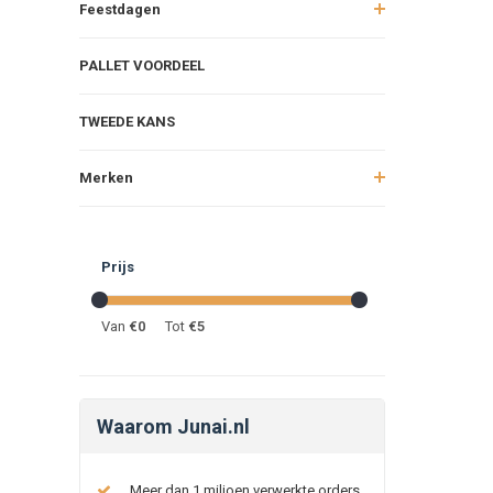
Feestdagen
PALLET VOORDEEL
TWEEDE KANS
Merken
Prijs
Van
€
0
Tot
€
5
Waarom Junai.nl
Meer dan 1 miljoen verwerkte orders