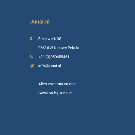
Junai.nl
Pekelwerk 38
9663AW Nieuwe Pekela
+31 (0)850655451
info@junai.nl
Alles voor tuin en dier
Gewoon bij Junai.nl