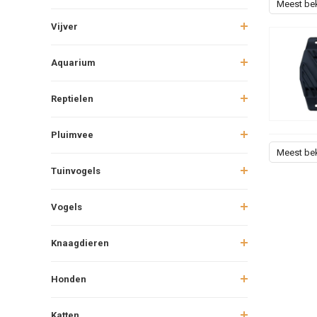
Meest be
Vijver
Aquarium
Reptielen
Pluimvee
Meest be
Tuinvogels
Vogels
Knaagdieren
Honden
Katten