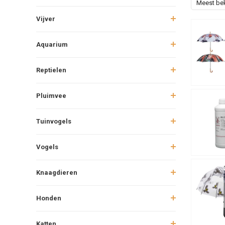
Meest be
Vijver
Aquarium
Reptielen
Pluimvee
Tuinvogels
Vogels
Knaagdieren
Honden
Katten