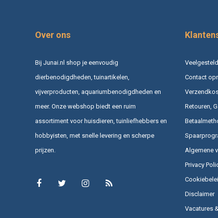
Over ons
Klanten
Bij Junai.nl shop je eenvoudig
Veelgesteld
dierbenodigdheden, tuinartikelen,
Contact op
vijverproducten, aquariumbenodigdheden en
Verzendkost
meer. Onze webshop biedt een ruim
Retouren, G
assortiment voor huisdieren, tuinliefhebbers en
Betaalmeth
hobbyisten, met snelle levering en scherpe
Spaarprog
prijzen.
Algemene 
Privacy Poli
Cookiebele
Disclaimer
Vacatures 