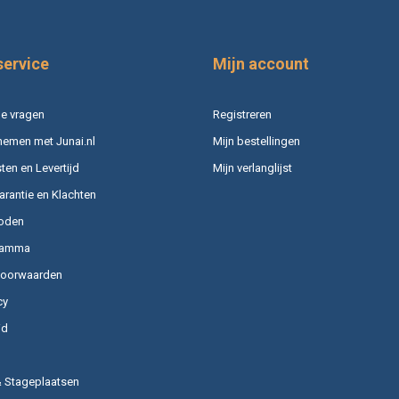
service
Mijn account
e vragen
Registreren
nemen met Junai.nl
Mijn bestellingen
en en Levertijd
Mijn verlanglijst
arantie en Klachten
oden
ramma
voorwaarden
cy
id
& Stageplaatsen