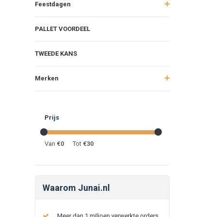
Feestdagen
PALLET VOORDEEL
TWEEDE KANS
Merken
Prijs
Van
€
0
Tot
€
30
Waarom Junai.nl
Meer dan 1 miljoen verwerkte orders