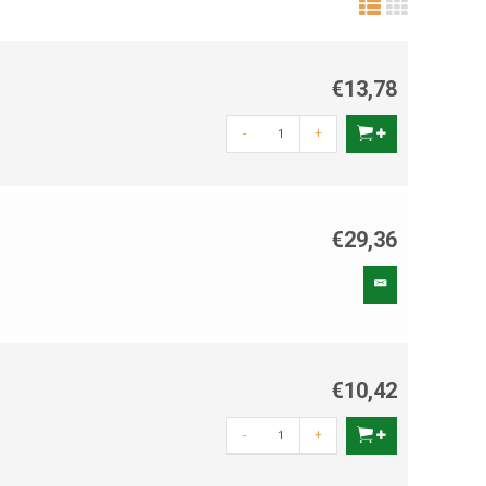
€13,78
-
+
€29,36
€10,42
-
+