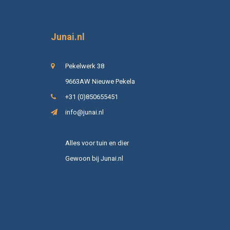
Junai.nl
Pekelwerk 38
9663AW Nieuwe Pekela
+31 (0)850655451
info@junai.nl
Alles voor tuin en dier
Gewoon bij Junai.nl