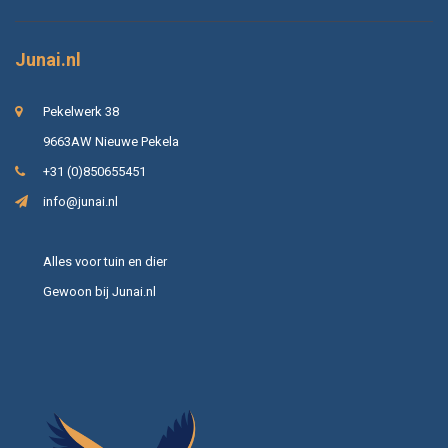
Junai.nl
Pekelwerk 38
9663AW Nieuwe Pekela
+31 (0)850655451
info@junai.nl
Alles voor tuin en dier
Gewoon bij Junai.nl