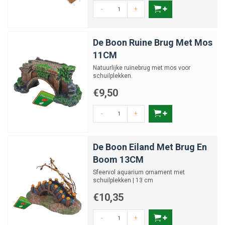
-
+
De Boon Ruine Brug Met Mos
11CM
Natuurlijke ruïnebrug met mos voor
schuilplekken.
€9,50
-
+
De Boon Eiland Met Brug En
Boom 13CM
Sfeervol aquarium ornament met
schuilplekken | 13 cm
€10,35
-
+