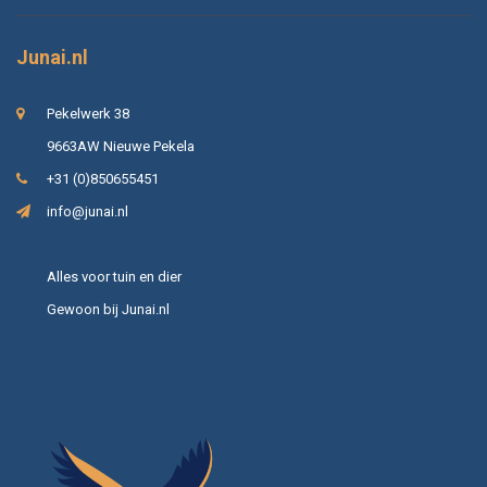
Junai.nl
Pekelwerk 38
9663AW Nieuwe Pekela
+31 (0)850655451
info@junai.nl
Alles voor tuin en dier
Gewoon bij Junai.nl