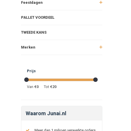
Feestdagen
PALLET VOORDEEL
TWEEDE KANS
Merken
Prijs
Van
€
0
Tot
€
20
Waarom Junai.nl
Meer dan 1 miljoen verwerkte orders