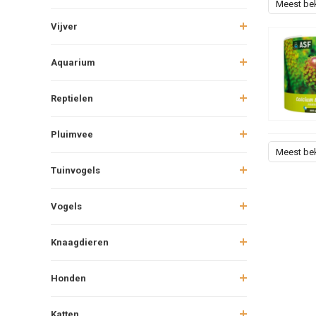
Meest be
Vijver
Aquarium
Reptielen
Pluimvee
Meest be
Tuinvogels
Vogels
Knaagdieren
Honden
Katten