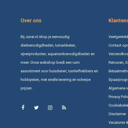
Over ons
Klanten
Bij Junai.nl shop je eenvoudig
Veelgesteld
dierbenodigdheden, tuinartikelen,
Contact op
vijverproducten, aquariumbenodigdheden en
Verzendkost
meer. Onze webshop biedt een ruim
Retouren, G
assortiment voor huisdieren, tuinliefhebbers en
Betaalmeth
hobbyisten, met snelle levering en scherpe
Spaarprog
prijzen.
Algemene 
Privacy Poli
Cookiebele
Disclaimer
Vacatures 