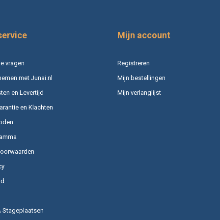
service
Mijn account
e vragen
Registreren
nemen met Junai.nl
Mijn bestellingen
en en Levertijd
Mijn verlanglijst
arantie en Klachten
oden
ramma
voorwaarden
cy
id
& Stageplaatsen