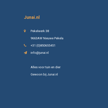
Junai.nl
Pekelwerk 38
9663AW Nieuwe Pekela
+31 (0)850655451
info@junai.nl
Alles voor tuin en dier
Gewoon bij Junai.nl