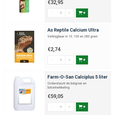
€32,95
-
+
As Reptile Calcium Ultra
Verkrijgbaar in 10, 100 en 280 gram
€2,74
-
+
Farm-O-San Calciplus 5 liter
Ondersteunt de botgroei en
botontwikkeling
€59,05
-
+