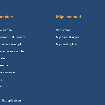
service
Mijn account
e vragen
Registreren
nemen met Junai.nl
Mijn bestellingen
en en Levertijd
Mijn verlanglijst
arantie en Klachten
oden
ramma
voorwaarden
cy
id
& Stageplaatsen