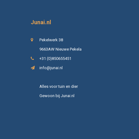
Junai.nl
Pekelwerk 38
9663AW Nieuwe Pekela
+31 (0)850655451
info@junai.nl
Alles voor tuin en dier
Gewoon bij Junai.nl