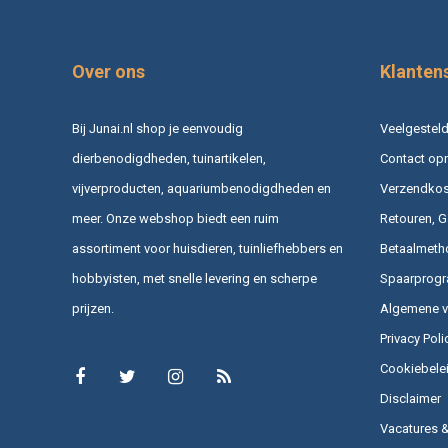
Over ons
Klanten
Bij Junai.nl shop je eenvoudig
Veelgesteld
dierbenodigdheden, tuinartikelen,
Contact op
vijverproducten, aquariumbenodigdheden en
Verzendkost
meer. Onze webshop biedt een ruim
Retouren, G
assortiment voor huisdieren, tuinliefhebbers en
Betaalmeth
hobbyisten, met snelle levering en scherpe
Spaarprog
prijzen.
Algemene 
Privacy Poli
Cookiebele
Disclaimer
Vacatures 