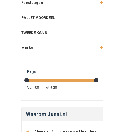
Feestdagen
PALLET VOORDEEL
TWEEDE KANS
Merken
Prijs
Van
€
0
Tot
€
20
Waarom Junai.nl
Meer dan 1 miljoen verwerkte orders