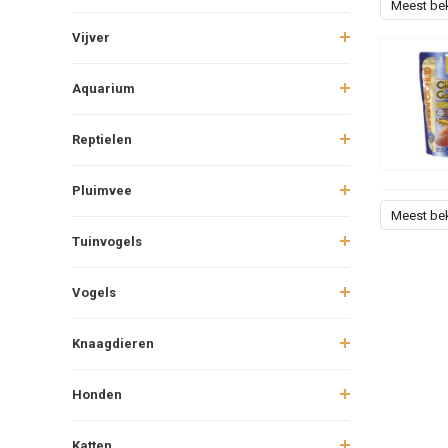
Meest be
Vijver
Aquarium
Reptielen
Pluimvee
Meest be
Tuinvogels
Vogels
Knaagdieren
Honden
Katten