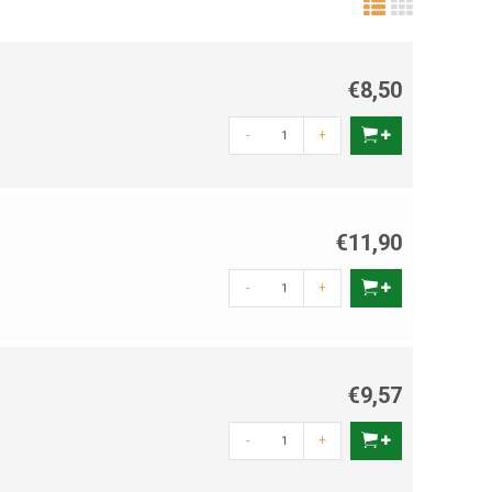
€8,50
-
+
€11,90
-
+
€9,57
-
+