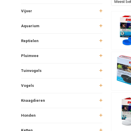
Meest be
Vijver
Aquarium
Reptielen
Pluimvee
Tuinvogels
Vogels
Knaagdieren
Honden
Katten