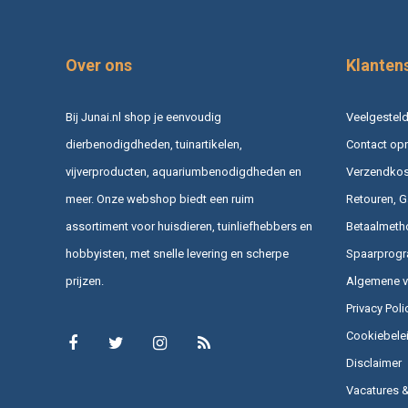
Over ons
Klanten
Bij Junai.nl shop je eenvoudig
Veelgesteld
dierbenodigdheden, tuinartikelen,
Contact op
vijverproducten, aquariumbenodigdheden en
Verzendkost
meer. Onze webshop biedt een ruim
Retouren, G
assortiment voor huisdieren, tuinliefhebbers en
Betaalmeth
hobbyisten, met snelle levering en scherpe
Spaarprog
prijzen.
Algemene 
Privacy Poli
Cookiebele
Disclaimer
Vacatures 