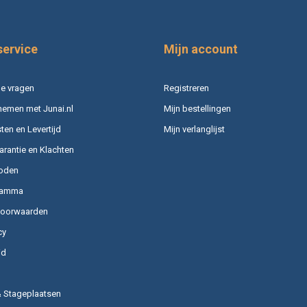
service
Mijn account
e vragen
Registreren
nemen met Junai.nl
Mijn bestellingen
en en Levertijd
Mijn verlanglijst
arantie en Klachten
oden
ramma
voorwaarden
cy
id
& Stageplaatsen