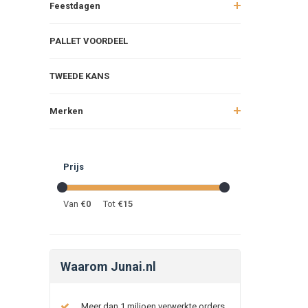
Feestdagen
PALLET VOORDEEL
TWEEDE KANS
Merken
Prijs
Van
€
0
Tot
€
15
Waarom Junai.nl
Meer dan 1 miljoen verwerkte orders