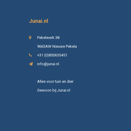
Junai.nl
Pekelwerk 38
9663AW Nieuwe Pekela
+31 (0)850655451
info@junai.nl
Alles voor tuin en dier
Gewoon bij Junai.nl