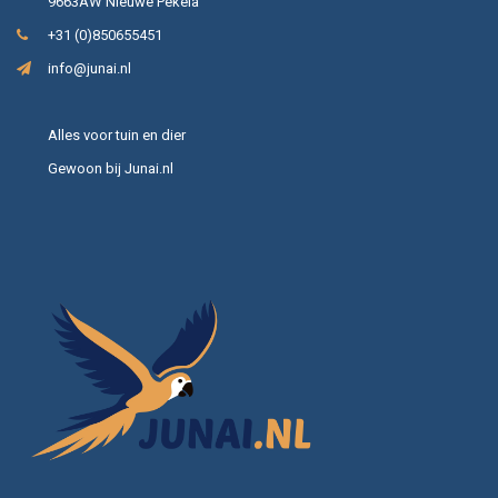
9663AW Nieuwe Pekela
+31 (0)850655451
info@junai.nl
Alles voor tuin en dier
Gewoon bij Junai.nl