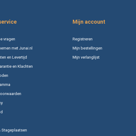
service
Mijn account
e vragen
Registreren
nemen met Junai.nl
Mijn bestellingen
en en Levertijd
Mijn verlanglijst
arantie en Klachten
oden
ramma
voorwaarden
cy
id
& Stageplaatsen