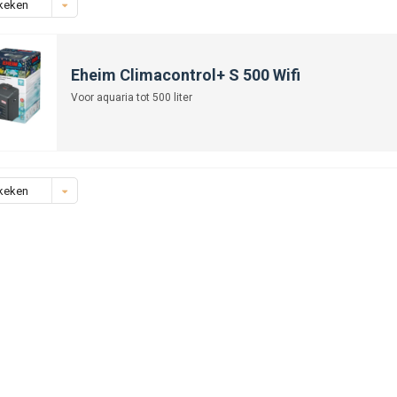
keken
Eheim Climacontrol+ S 500 Wifi
Voor aquaria tot 500 liter
keken