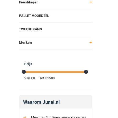
Feestdagen
PALLET VOORDEEL
TWEEDE KANS
Merken
Prijs
Van
€
0
Tot
€
1500
Waarom Junai.nl
Meer dan 1 miljoen verwerkte orders