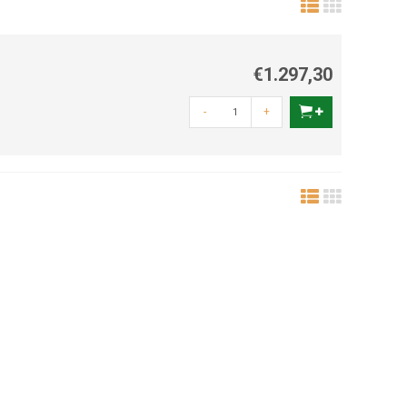
€1.297,30
-
+