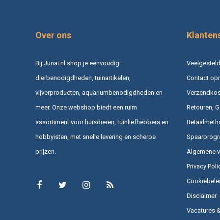
Over ons
Klanten
Bij Junai.nl shop je eenvoudig
Veelgesteld
dierbenodigdheden, tuinartikelen,
Contact op
vijverproducten, aquariumbenodigdheden en
Verzendkost
meer. Onze webshop biedt een ruim
Retouren, G
assortiment voor huisdieren, tuinliefhebbers en
Betaalmeth
hobbyisten, met snelle levering en scherpe
Spaarprog
prijzen.
Algemene 
Privacy Poli
Cookiebele
Disclaimer
Vacatures 