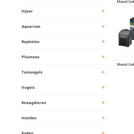
Meest be
Vijver
Aquarium
Reptielen
Pluimvee
Meest be
Tuinvogels
Vogels
Knaagdieren
Honden
Katten