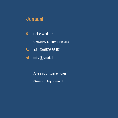
Junai.nl
Pekelwerk 38
9663AW Nieuwe Pekela
+31 (0)850655451
info@junai.nl
Alles voor tuin en dier
Gewoon bij Junai.nl