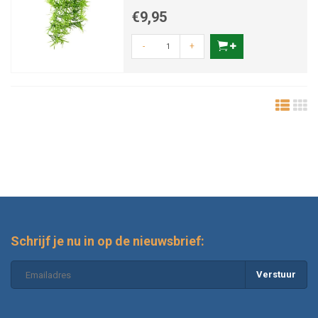
maten 37cm en 70cm
€9,95
-
+
Schrijf je nu in op de nieuwsbrief:
Verstuur