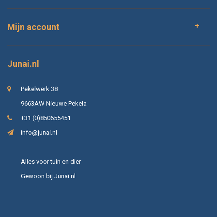
Mijn account
Junai.nl
Pekelwerk 38
9663AW Nieuwe Pekela
+31 (0)850655451
info@junai.nl
Alles voor tuin en dier
Gewoon bij Junai.nl