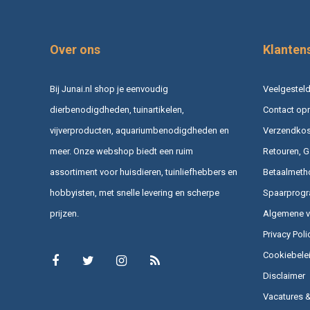
Over ons
Klanten
Bij Junai.nl shop je eenvoudig
Veelgesteld
dierbenodigdheden, tuinartikelen,
Contact op
vijverproducten, aquariumbenodigdheden en
Verzendkost
meer. Onze webshop biedt een ruim
Retouren, G
assortiment voor huisdieren, tuinliefhebbers en
Betaalmeth
hobbyisten, met snelle levering en scherpe
Spaarprog
prijzen.
Algemene 
Privacy Poli
Cookiebele
Disclaimer
Vacatures 