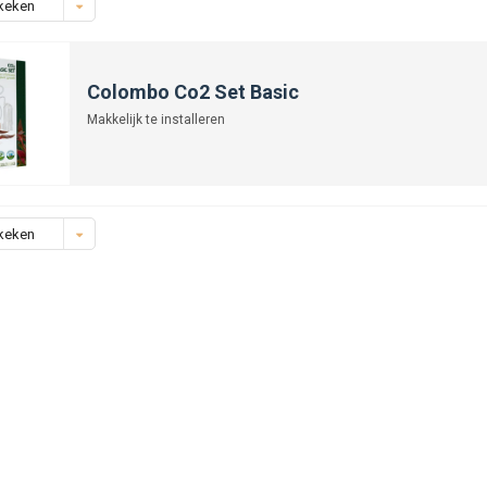
keken
Colombo Co2 Set Basic
Makkelijk te installeren
keken