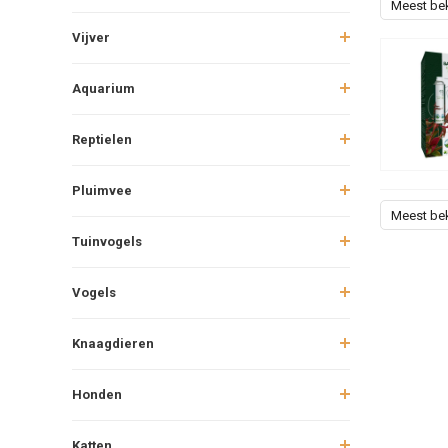
Meest be
Vijver
Aquarium
Reptielen
Pluimvee
Meest be
Tuinvogels
Vogels
Knaagdieren
Honden
Katten