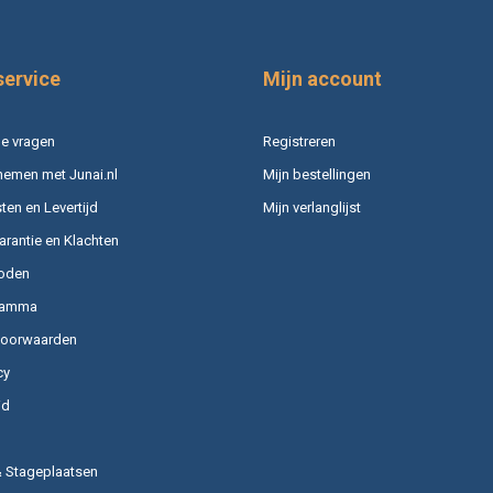
service
Mijn account
e vragen
Registreren
nemen met Junai.nl
Mijn bestellingen
en en Levertijd
Mijn verlanglijst
arantie en Klachten
oden
ramma
voorwaarden
cy
id
& Stageplaatsen