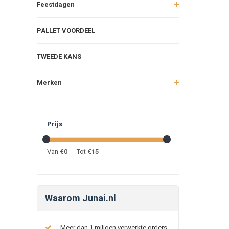
Feestdagen
PALLET VOORDEEL
TWEEDE KANS
Merken
Prijs
Van
€
0
Tot
€
15
Waarom Junai.nl
Meer dan 1 miljoen verwerkte orders