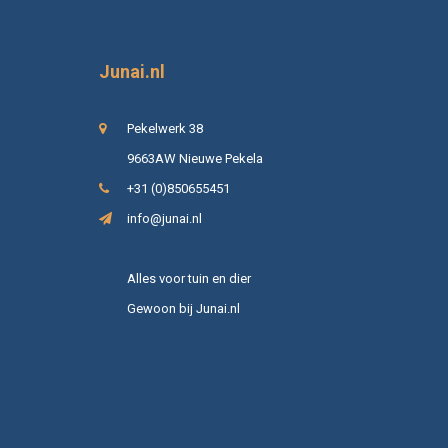
Junai.nl
Pekelwerk 38
9663AW Nieuwe Pekela
+31 (0)850655451
info@junai.nl
Alles voor tuin en dier
Gewoon bij Junai.nl