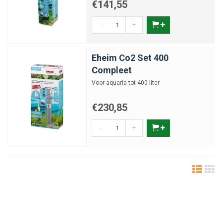
€141,55
-
+
Eheim Co2 Set 400
Compleet
Voor aquaria tot 400 liter
€230,85
-
+