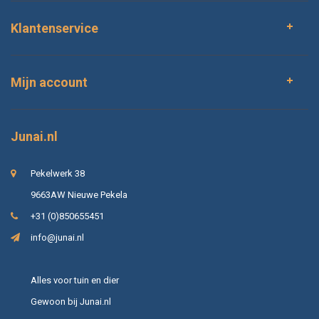
Klantenservice
Mijn account
Junai.nl
Pekelwerk 38
9663AW Nieuwe Pekela
+31 (0)850655451
info@junai.nl
Alles voor tuin en dier
Gewoon bij Junai.nl