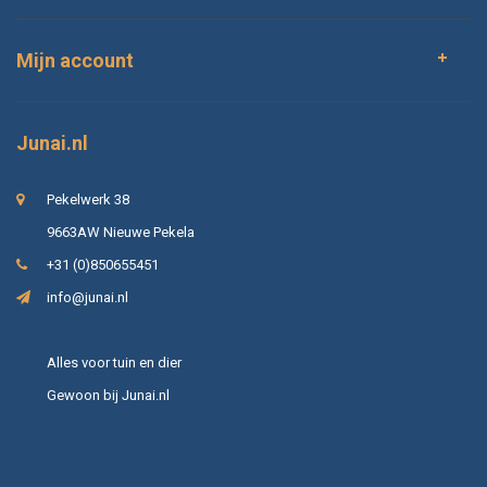
Mijn account
Junai.nl
Pekelwerk 38
9663AW Nieuwe Pekela
+31 (0)850655451
info@junai.nl
Alles voor tuin en dier
Gewoon bij Junai.nl