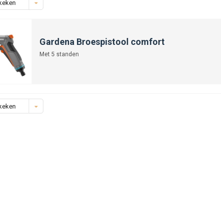
keken
Gardena Broespistool comfort
Met 5 standen
keken