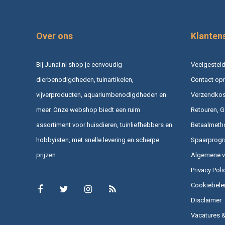
Over ons
Klanten
Bij Junai.nl shop je eenvoudig
Veelgesteld
dierbenodigdheden, tuinartikelen,
Contact op
vijverproducten, aquariumbenodigdheden en
Verzendkost
meer. Onze webshop biedt een ruim
Retouren, G
assortiment voor huisdieren, tuinliefhebbers en
Betaalmeth
hobbyisten, met snelle levering en scherpe
Spaarprog
prijzen.
Algemene 
Privacy Poli
Cookiebele
Disclaimer
Vacatures 