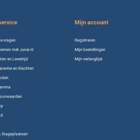
service
Mijn account
e vragen
Registreren
nemen met Junai.nl
Mijn bestellingen
en en Levertijd
Mijn verlanglijst
arantie en Klachten
oden
ramma
voorwaarden
cy
id
& Stageplaatsen