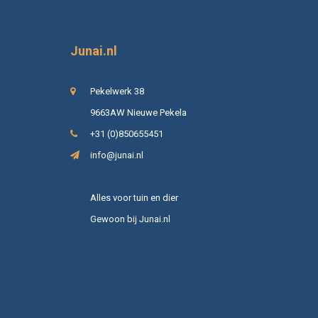
Junai.nl
Pekelwerk 38
9663AW Nieuwe Pekela
+31 (0)850655451
info@junai.nl
Alles voor tuin en dier
Gewoon bij Junai.nl