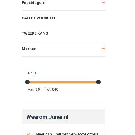
Feestdagen
PALLET VOORDEEL
TWEEDE KANS
Merken
Prijs
Van
€
0
Tot
€
40
Waarom Junai.nl
Meer dan 1 miljoen verwerkte orders