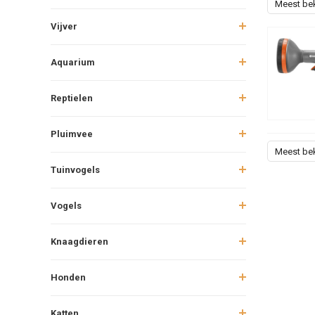
Meest be
Vijver
Aquarium
Reptielen
Pluimvee
Meest be
Tuinvogels
Vogels
Knaagdieren
Honden
Katten