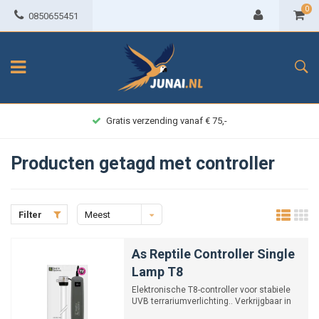
0
0850655451
Gratis verzending vanaf € 75,-
Producten getagd met controller
Filter
Meest
bekeken
As Reptile Controller Single
Lamp T8
Elektronische T8-controller voor stabiele
UVB terrariumverlichting.. Verkrijgbaar in
18, 30 en 40 Wa...